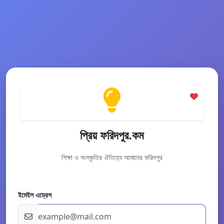
প্রিয় ফরিদপুর.কম
শিক্ষা ও সংস্কৃতির ঐতিহ্যে আমাদের ফরিদপুর
ইমেইল এড্রেস