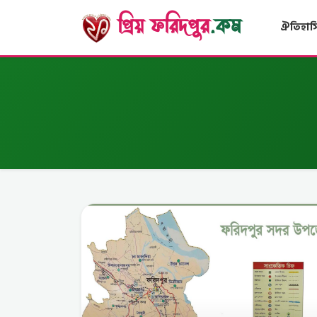
প্রিয় ফরিদপুর
.কম
ঐতিহাসি