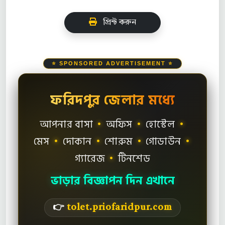
প্রিন্ট করুন
⭐ SPONSORED ADVERTISEMENT ⭐
ফরিদপুর জেলার মধ্যে
আপনার বাসা
•
অফিস
•
হোস্টেল
•
মেস
•
দোকান
•
শোরুম
•
গোডাউন
•
গ্যারেজ
•
টিনশেড
ভাড়ার বিজ্ঞাপন দিন এখানে
👉
tolet.priofaridpur.com