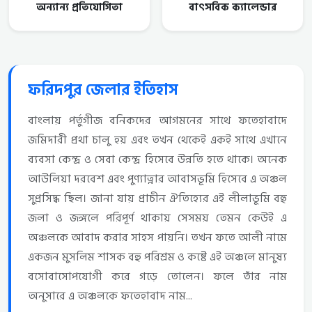
অন্যান্য প্রতিযোগিতা
বাৎসবিক ক্যালেন্ডার
ফরিদপুর জেলার ইতিহাস
বাংলায় পর্তুগীজ বনিকদের আগমনের সাথে ফতেহাবাদে
জমিদারী প্রথা চালু হয় এবং তখন থেকেই একই সাথে এখানে
ব্যবসা কেন্দ্র ও সেবা কেন্দ্র হিসেবে উন্নতি হতে থাকে। অনেক
আউলিয়া দরবেশ এবং পুণ্যাত্নার আবাসভূমি হিসেবে এ অঞ্চল
সুপ্রসিদ্ধ ছিল। জানা যায় প্রাচীন ঐতিহ্যের এই লীলাভূমি বহু
জলা ও জঙ্গলে পরিপূর্ণ থাকায় সেসময় তেমন কেউই এ
অঞ্চলকে আবাদ করার সাহস পায়নি। তখন ফতে আলী নামে
একজন মুসলিম শাসক বহু পরিশ্রম ও কষ্টে এই অঞ্চলে মানুষ্য
বসোবাসোপযোগী করে গড়ে তোলেন। ফলে তাঁর নাম
অনুসারে এ অঞ্চলকে ফতেহাবাদ নাম...