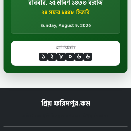
রবিবার, ২৫ শ্রাবণ ১৪৩৩ বঙ্গাব্দ
২৪ সফর ১৪৪৮ হিজরি
Sunday, August 9, 2026
মোট ভিজিটর
১
২
৮
০
৬
৬
প্রিয় ফরিদপুর.কম
ফরিদপুরের প্রতিটি মুহূর্তের খবরের বিশ্বস্ত ঠিকানা।