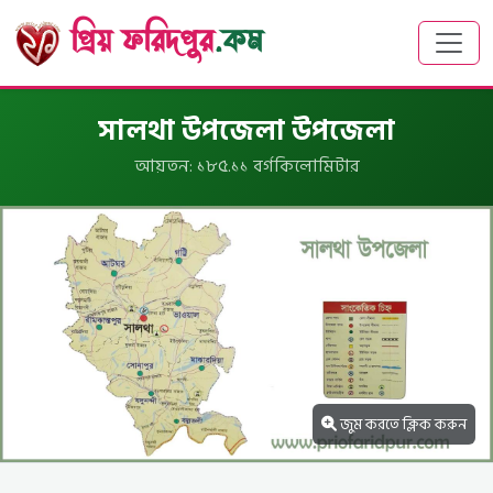
প্রিয় ফরিদপুর
.কম
সালথা উপজেলা উপজেলা
আয়তন: ১৮৫.১১ বর্গকিলোমিটার
জুম করতে ক্লিক করুন