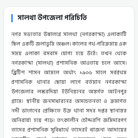
সালথা উপজেলা পরিচিতি
নগর সভ্যতার উষালগ্নে সালথা (নগরকান্দা) এলাকাটি
ছিল একটি জলাভূমি অঞ্চল। কালের পথ-পরিক্রমায় এক
সময় এলাকা বসবাস যোগ্য হয়ে উঠে। তখন থেকে
নগরকান্দা (সালথা) প্রশাসনিক আওতায় চলে আসে।
ব্র্রিটিশ শাসন আমলে অর্থাৎ ১৯০৬ সালে সর্বপ্রথম
প্রশাসনিক থানার ছোয়া লাগে বর্তমান নগরকান্দা
উপজেলার লস্করদিয়া ইউনিয়নের অন্তর্গত আইনপুর
গ্রামে। স্থানীয় জনসাধারনের অসচেতনতা ও ক্রমাগত
নদী ভাংগনের প্রেক্ষিতে উক্ত থানা সদর দপ্তর স্থানান্তর
অনিবার্য্য হয়ে পড়ে। তৎকালীন চৌদ্দরশি জমিদারগণ
তাদের প্রশাসনিক সুবিধার্থে তাদেরই খাজনা আদায়ের