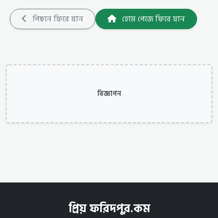
পিছনে ফিরে যান
হোম পেজে ফিরে যান
বিজ্ঞাপন
প্রিয় ফরিদপুর.কম