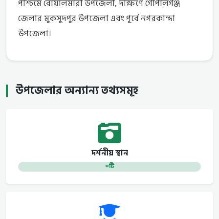
পশ্চিমে বোয়ালমারী উপজেলা, দক্ষিণে গোপালগঞ্জ
জেলার মুকসুদপুর উপজেলা এবং পূর্বে নগরকান্দা
উপজেলা।
উপজেলার অন্যান্য তথ্যসমূহ
দর্শনীয় স্থান
০টি