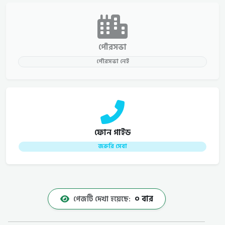
পৌরসভা
পৌরসভা নেই
ফোন গাইড
জরুরি সেবা
০ বার
পেজটি দেখা হয়েছে: