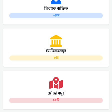
বিখ্যাত ব্যক্তিত্ব
০জন
ইউনিয়নসমূহ
৮টি
মৌজাসমূহ
১৫টি